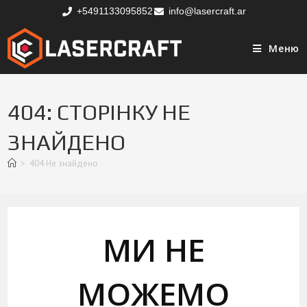
+5491133095852
info@lasercraft.ar
Меню
404: СТОРІНКУ НЕ
ЗНАЙДЕНО
>
404 Не знайдено
МИ НЕ
МОЖЕМО