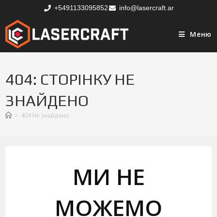
+5491133095852
info@lasercraft.ar
Меню
404: СТОРІНКУ НЕ
ЗНАЙДЕНО
>
404 Не знайдено
МИ НЕ
МОЖЕМО